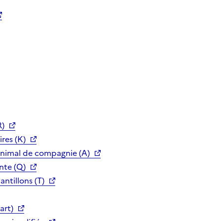
R)
res (K)
animal de compagnie (A)
nte (Q)
ntillons (T)
art)