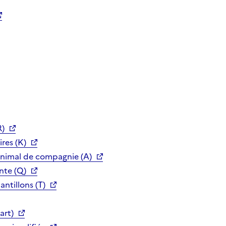
R)
res (K)
animal de compagnie (A)
nte (Q)
ntillons (T)
art)