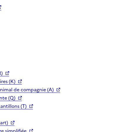
R)
res (K)
animal de compagnie (A)
nte (Q)
ntillons (T)
art)
e simplifiée