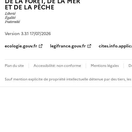
DE LA FORÊT, DE LA MER
ET DE LA PÊCHE
Version 3.3.1 17/07/2026
ecologie.gouv.fr
legifrance.gouv.fr
cites.info.applic
Plan du site
Accessibilité: non conforme
Mentions légales
D
Sauf mention explicite de propriété intellectuelle détenue par des tiers, le