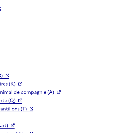
R)
res (K)
animal de compagnie (A)
nte (Q)
ntillons (T)
art)