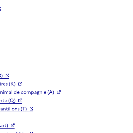
R)
res (K)
animal de compagnie (A)
nte (Q)
ntillons (T)
art)