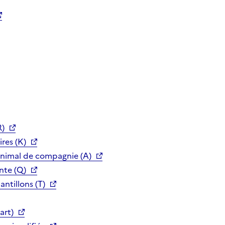
R)
res (K)
animal de compagnie (A)
nte (Q)
ntillons (T)
art)