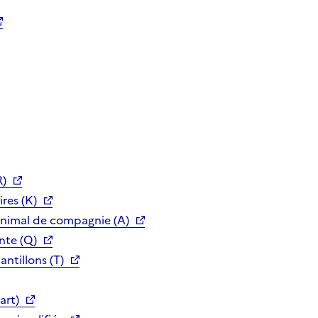
R)
res (K)
animal de compagnie (A)
nte (Q)
ntillons (T)
art)