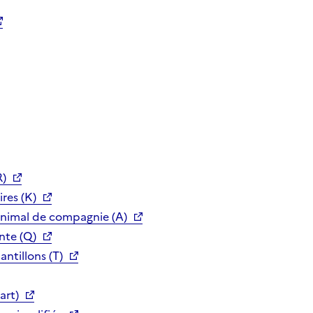
R)
res (K)
animal de compagnie (A)
nte (Q)
ntillons (T)
art)