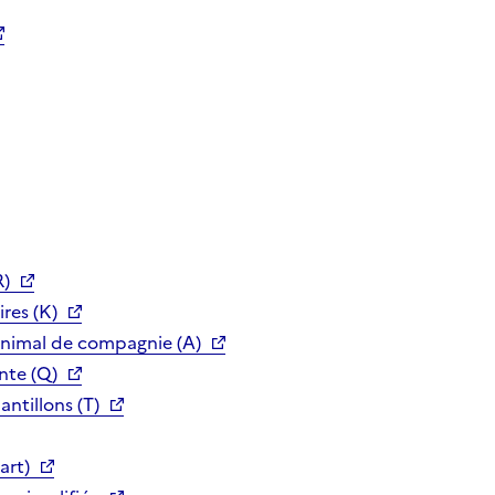
R)
res (K)
animal de compagnie (A)
nte (Q)
ntillons (T)
art)