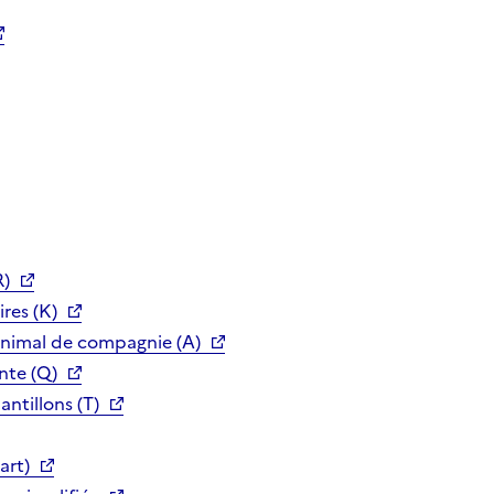
R)
res (K)
animal de compagnie (A)
nte (Q)
ntillons (T)
art)