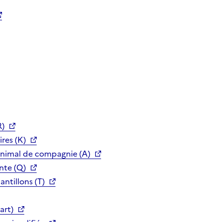
R)
res (K)
animal de compagnie (A)
nte (Q)
ntillons (T)
art)