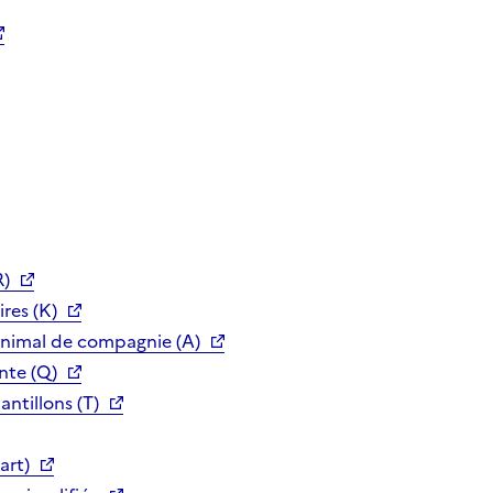
R)
res (K)
animal de compagnie (A)
nte (Q)
ntillons (T)
art)