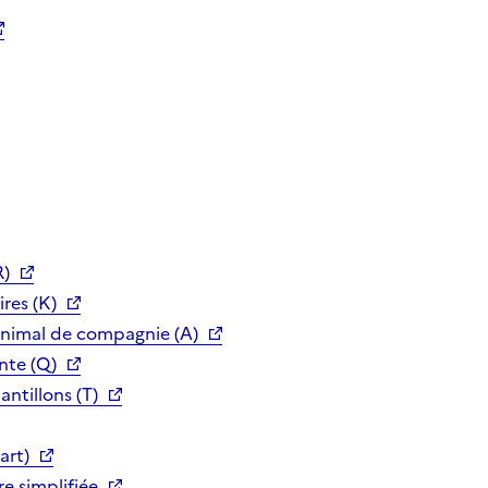
R)
res (K)
animal de compagnie (A)
nte (Q)
ntillons (T)
art)
e simplifiée