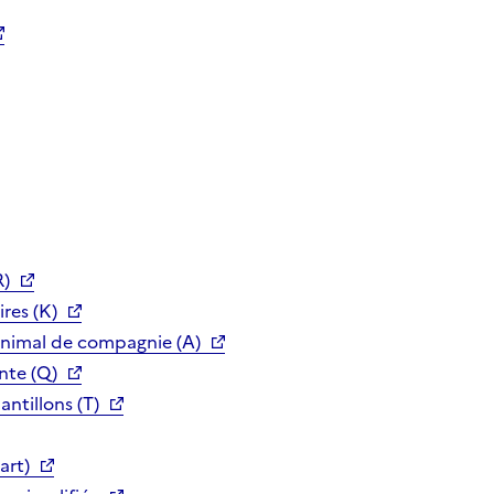
R)
res (K)
animal de compagnie (A)
nte (Q)
ntillons (T)
art)