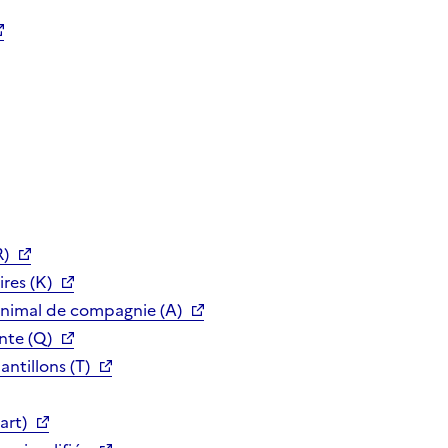
R)
res (K)
animal de compagnie (A)
nte (Q)
ntillons (T)
art)