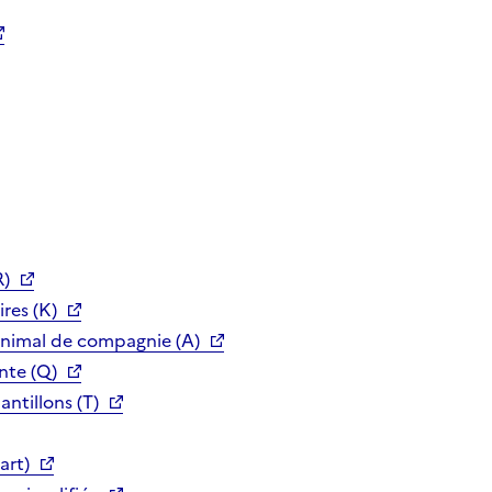
R)
res (K)
animal de compagnie (A)
nte (Q)
ntillons (T)
art)