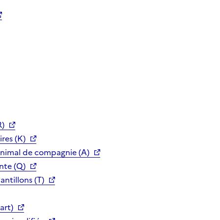
R)
res (K)
animal de compagnie (A)
nte (Q)
ntillons (T)
art)