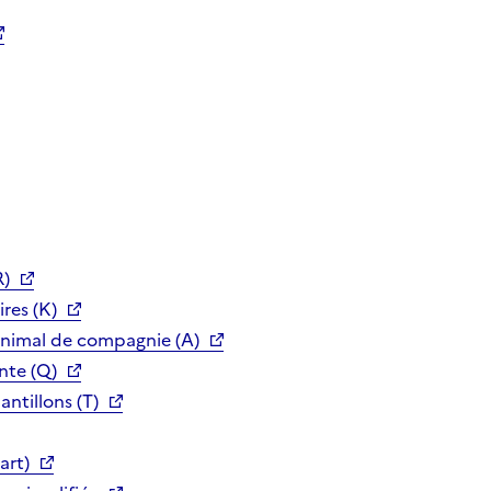
R)
res (K)
animal de compagnie (A)
nte (Q)
ntillons (T)
art)