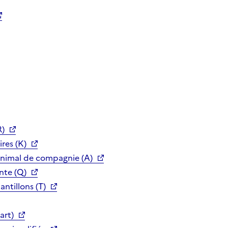
R)
res (K)
animal de compagnie (A)
nte (Q)
ntillons (T)
art)