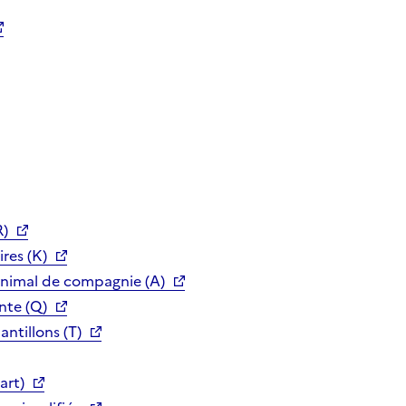
R)
res (K)
animal de compagnie (A)
nte (Q)
ntillons (T)
art)