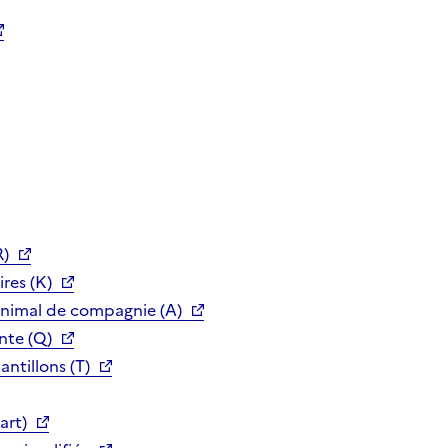
R)
res (K)
animal de compagnie (A)
nte (Q)
ntillons (T)
art)