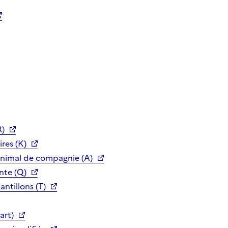
R)
res (K)
animal de compagnie (A)
nte (Q)
ntillons (T)
art)