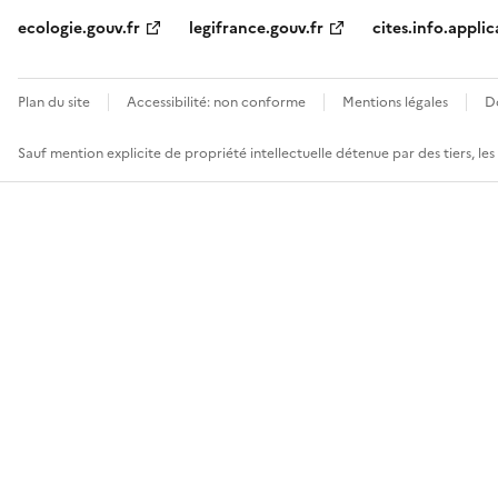
ecologie.gouv.fr
legifrance.gouv.fr
cites.info.applic
Plan du site
Accessibilité: non conforme
Mentions légales
D
Sauf mention explicite de propriété intellectuelle détenue par des tiers, le