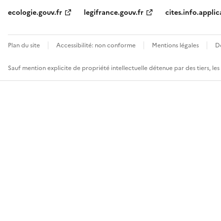
ecologie.gouv.fr
legifrance.gouv.fr
cites.info.applic
Plan du site
Accessibilité: non conforme
Mentions légales
D
Sauf mention explicite de propriété intellectuelle détenue par des tiers, le