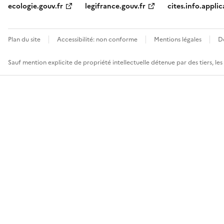
ecologie.gouv.fr
legifrance.gouv.fr
cites.info.applic
Plan du site
Accessibilité: non conforme
Mentions légales
D
Sauf mention explicite de propriété intellectuelle détenue par des tiers, le