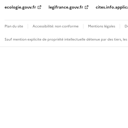
ecologie.gouv.fr
legifrance.gouv.fr
cites.info.applic
Plan du site
Accessibilité: non conforme
Mentions légales
D
Sauf mention explicite de propriété intellectuelle détenue par des tiers, le