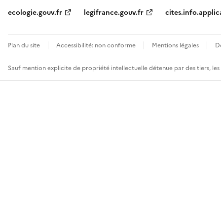
ecologie.gouv.fr
legifrance.gouv.fr
cites.info.applic
Plan du site
Accessibilité: non conforme
Mentions légales
D
Sauf mention explicite de propriété intellectuelle détenue par des tiers, le