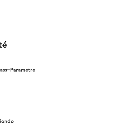
té
class=Parametre
tiondo