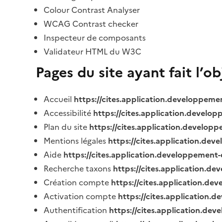
Colour Contrast Analyser
WCAG Contrast checker
Inspecteur de composants
Validateur HTML du W3C
Pages du site ayant fait l’o
Accueil
https://cites.application.developpeme
Accessibilité
https://cites.application.develo
Plan du site
https://cites.application.develop
Mentions légales
https://cites.application.de
Aide
https://cites.application.developpement-
Recherche taxons
https://cites.application.de
Création compte
https://cites.application.de
Activation compte
https://cites.application
Authentification
https://cites.application.de