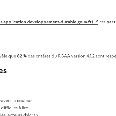
tes.application.developpement-durable.gouv.fr/
est
part
vèle que
82 %
des critères du RGAA version 4.1.2 sont respe
es
avers la couleur.
fficiles à lire.
les lecteurs d’écran.