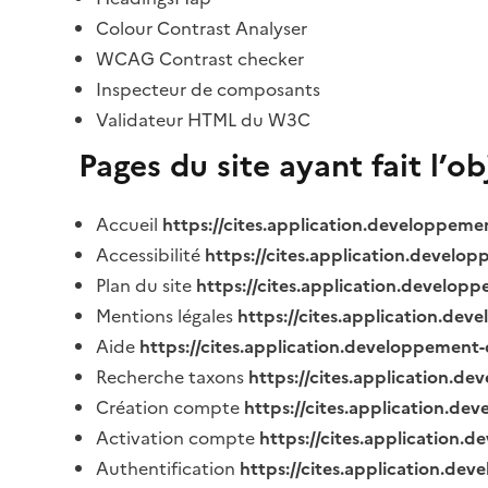
Colour Contrast Analyser
WCAG Contrast checker
Inspecteur de composants
Validateur HTML du W3C
Pages du site ayant fait l’o
Accueil
https://cites.application.developpeme
Accessibilité
https://cites.application.develo
Plan du site
https://cites.application.develop
Mentions légales
https://cites.application.de
Aide
https://cites.application.developpement-
Recherche taxons
https://cites.application.de
Création compte
https://cites.application.de
Activation compte
https://cites.application
Authentification
https://cites.application.de