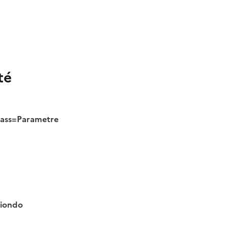
té
class=Parametre
tiondo