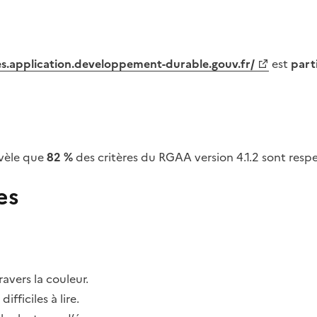
tes.application.developpement-durable.gouv.fr/
est
part
vèle que
82 %
des critères du RGAA version 4.1.2 sont respe
es
avers la couleur.
fficiles à lire.