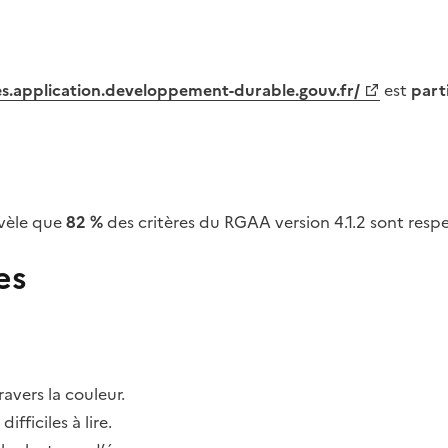
tes.application.developpement-durable.gouv.fr/
est
part
vèle que
82 %
des critères du RGAA version 4.1.2 sont respe
es
avers la couleur.
fficiles à lire.