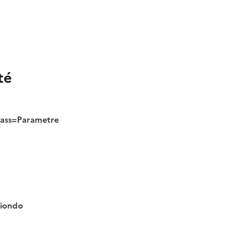
té
class=Parametre
tiondo