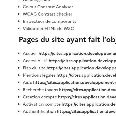
Colour Contrast Analyser
WCAG Contrast checker
Inspecteur de composants
Validateur HTML du W3C
Pages du site ayant fait l’o
Accueil
https://cites.application.developpeme
Accessibilité
https://cites.application.develo
Plan du site
https://cites.application.develop
Mentions légales
https://cites.application.de
Aide
https://cites.application.developpement-
Recherche taxons
https://cites.application.de
Création compte
https://cites.application.de
Activation compte
https://cites.application
Authentification
https://cites.application.de