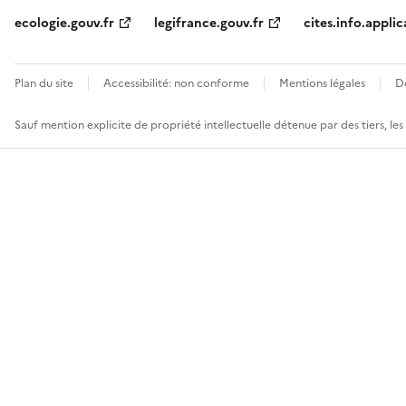
ecologie.gouv.fr
legifrance.gouv.fr
cites.info.applic
Plan du site
Accessibilité: non conforme
Mentions légales
D
Sauf mention explicite de propriété intellectuelle détenue par des tiers, le