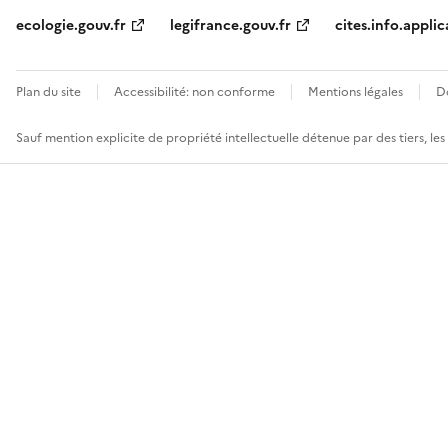
ecologie.gouv.fr
legifrance.gouv.fr
cites.info.applic
Plan du site
Accessibilité: non conforme
Mentions légales
D
Sauf mention explicite de propriété intellectuelle détenue par des tiers, le