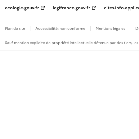
ecologie.gouv.fr
legifrance.gouv.fr
cites.info.applic
Plan du site
Accessibilité: non conforme
Mentions légales
D
Sauf mention explicite de propriété intellectuelle détenue par des tiers, le