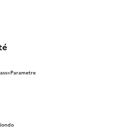
té
class=Parametre
tiondo