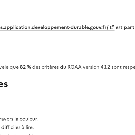
tes.application.developpement-durable.gouv.fr/
est
part
vèle que
82 %
des critères du RGAA version 4.1.2 sont respe
es
avers la couleur.
fficiles à lire.