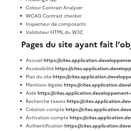
Colour Contrast Analyser
WCAG Contrast checker
Inspecteur de composants
Validateur HTML du W3C
Pages du site ayant fait l’o
Accueil
https://cites.application.developpeme
Accessibilité
https://cites.application.develo
Plan du site
https://cites.application.develop
Mentions légales
https://cites.application.de
Aide
https://cites.application.developpement-
Recherche taxons
https://cites.application.de
Création compte
https://cites.application.de
Activation compte
https://cites.application
Authentification
https://cites.application.de