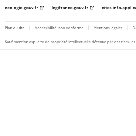
ecologie.gouv.fr
legifrance.gouv.fr
cites.info.applic
Plan du site
Accessibilité: non conforme
Mentions légales
D
Sauf mention explicite de propriété intellectuelle détenue par des tiers, le