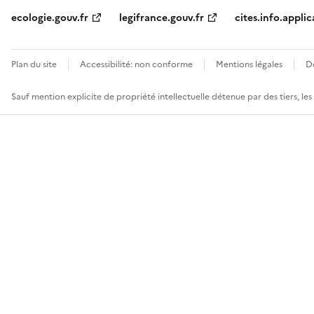
ecologie.gouv.fr
legifrance.gouv.fr
cites.info.applic
Plan du site
Accessibilité: non conforme
Mentions légales
D
Sauf mention explicite de propriété intellectuelle détenue par des tiers, le