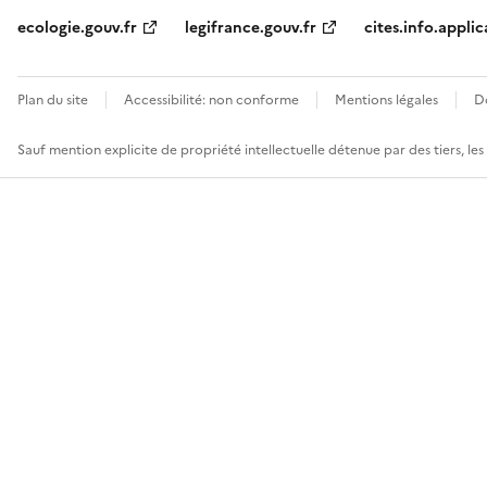
ecologie.gouv.fr
legifrance.gouv.fr
cites.info.applic
Plan du site
Accessibilité: non conforme
Mentions légales
D
Sauf mention explicite de propriété intellectuelle détenue par des tiers, le