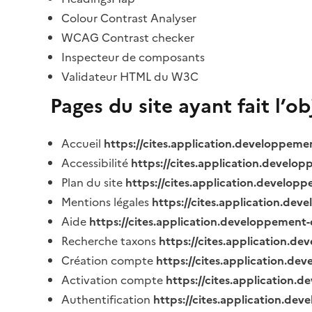
Colour Contrast Analyser
WCAG Contrast checker
Inspecteur de composants
Validateur HTML du W3C
Pages du site ayant fait l’o
Accueil
https://cites.application.developpeme
Accessibilité
https://cites.application.develo
Plan du site
https://cites.application.develop
Mentions légales
https://cites.application.de
Aide
https://cites.application.developpement-
Recherche taxons
https://cites.application.de
Création compte
https://cites.application.de
Activation compte
https://cites.application
Authentification
https://cites.application.de