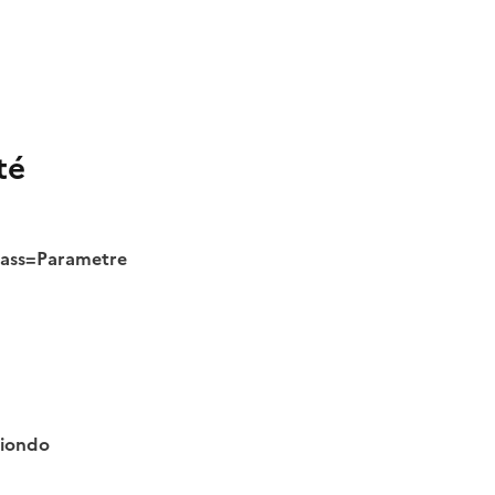
té
class=Parametre
tiondo