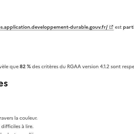
tes.application.developpement-durable.gouv.fr/
est
part
vèle que
82 %
des critères du RGAA version 4.1.2 sont respe
es
avers la couleur.
fficiles à lire.