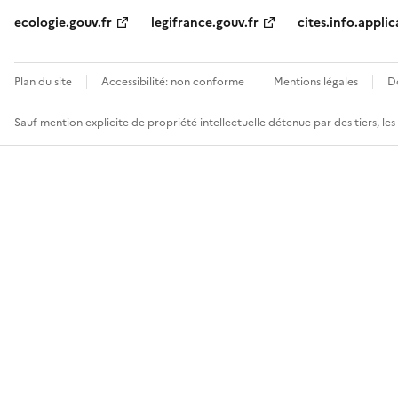
ecologie.gouv.fr
legifrance.gouv.fr
cites.info.applic
Plan du site
Accessibilité: non conforme
Mentions légales
D
Sauf mention explicite de propriété intellectuelle détenue par des tiers, le