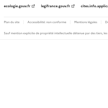
ecologie.gouv.fr
legifrance.gouv.fr
cites.info.applic
Plan du site
Accessibilité: non conforme
Mentions légales
D
Sauf mention explicite de propriété intellectuelle détenue par des tiers, le