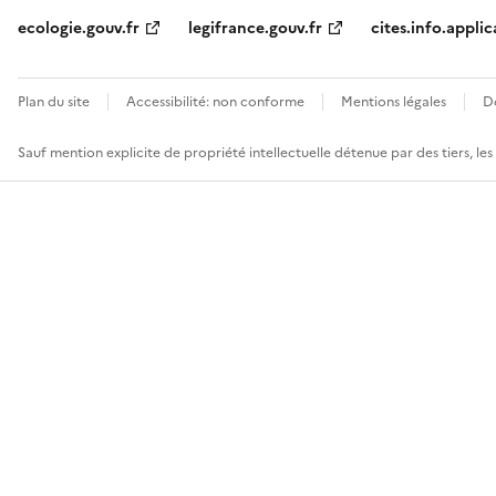
ecologie.gouv.fr
legifrance.gouv.fr
cites.info.applic
Plan du site
Accessibilité: non conforme
Mentions légales
D
Sauf mention explicite de propriété intellectuelle détenue par des tiers, le