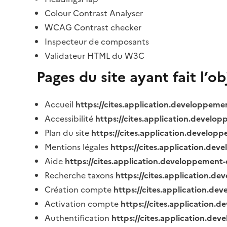
Colour Contrast Analyser
WCAG Contrast checker
Inspecteur de composants
Validateur HTML du W3C
Pages du site ayant fait l’o
Accueil
https://cites.application.developpeme
Accessibilité
https://cites.application.develo
Plan du site
https://cites.application.develop
Mentions légales
https://cites.application.de
Aide
https://cites.application.developpement-
Recherche taxons
https://cites.application.de
Création compte
https://cites.application.de
Activation compte
https://cites.application
Authentification
https://cites.application.de