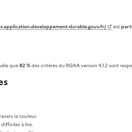
tes.application.developpement-durable.gouv.fr/
est
part
vèle que
82 %
des critères du RGAA version 4.1.2 sont respe
es
avers la couleur.
fficiles à lire.