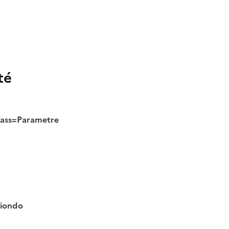
té
class=Parametre
tiondo