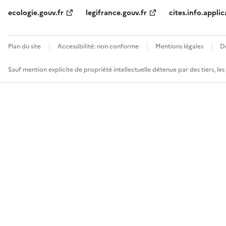
ecologie.gouv.fr
legifrance.gouv.fr
cites.info.applic
Plan du site
Accessibilité: non conforme
Mentions légales
D
Sauf mention explicite de propriété intellectuelle détenue par des tiers, le