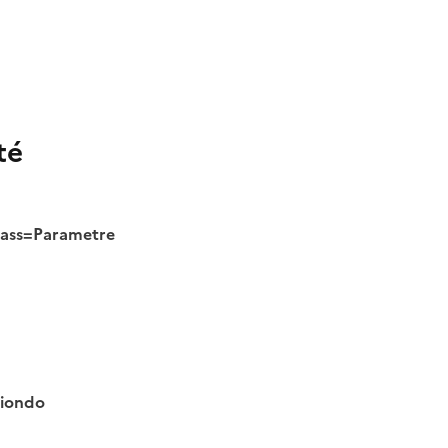
té
class=Parametre
tiondo