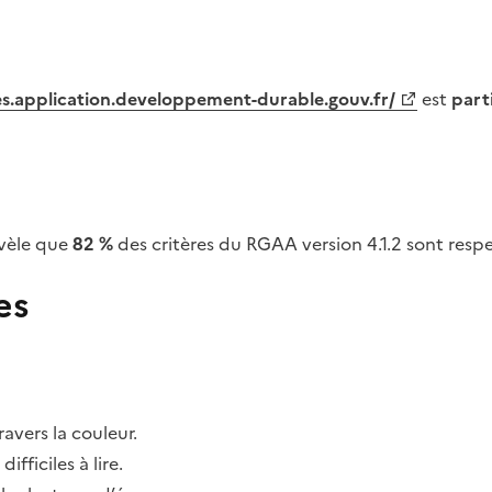
tes.application.developpement-durable.gouv.fr/
est
part
vèle que
82 %
des critères du RGAA version 4.1.2 sont respe
es
avers la couleur.
fficiles à lire.