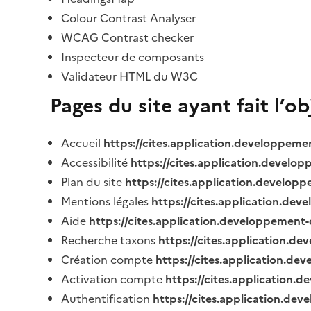
Colour Contrast Analyser
WCAG Contrast checker
Inspecteur de composants
Validateur HTML du W3C
Pages du site ayant fait l’o
Accueil
https://cites.application.developpeme
Accessibilité
https://cites.application.develo
Plan du site
https://cites.application.develop
Mentions légales
https://cites.application.de
Aide
https://cites.application.developpement-
Recherche taxons
https://cites.application.de
Création compte
https://cites.application.de
Activation compte
https://cites.application
Authentification
https://cites.application.de