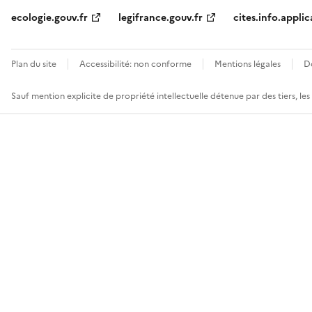
ecologie.gouv.fr
legifrance.gouv.fr
cites.info.applic
Plan du site
Accessibilité: non conforme
Mentions légales
D
Sauf mention explicite de propriété intellectuelle détenue par des tiers, le