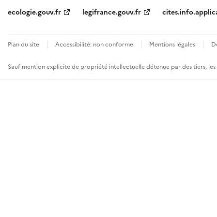
ecologie.gouv.fr
legifrance.gouv.fr
cites.info.applic
Plan du site
Accessibilité: non conforme
Mentions légales
D
Sauf mention explicite de propriété intellectuelle détenue par des tiers, le