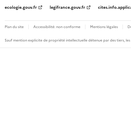
ecologie.gouv.fr
legifrance.gouv.fr
cites.info.applic
Plan du site
Accessibilité: non conforme
Mentions légales
D
Sauf mention explicite de propriété intellectuelle détenue par des tiers, le