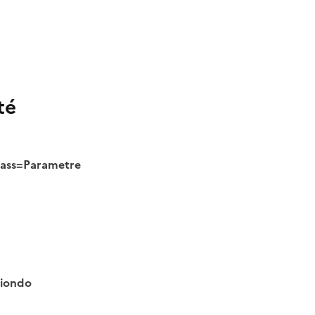
té
class=Parametre
tiondo