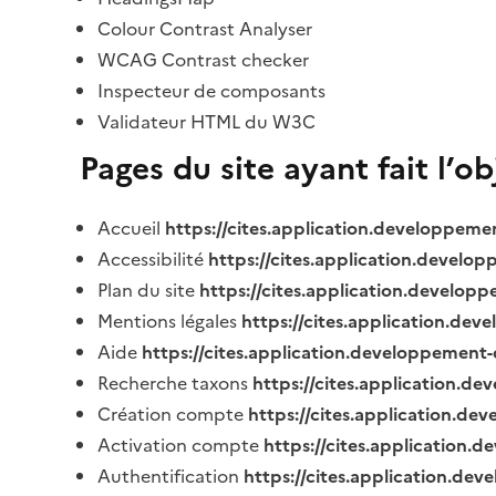
Colour Contrast Analyser
WCAG Contrast checker
Inspecteur de composants
Validateur HTML du W3C
Pages du site ayant fait l’o
Accueil
https://cites.application.developpeme
Accessibilité
https://cites.application.develo
Plan du site
https://cites.application.develop
Mentions légales
https://cites.application.de
Aide
https://cites.application.developpement-
Recherche taxons
https://cites.application.de
Création compte
https://cites.application.de
Activation compte
https://cites.application
Authentification
https://cites.application.de