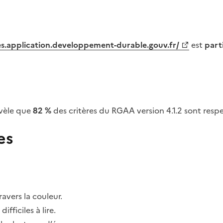
tes.application.developpement-durable.gouv.fr/
est
part
vèle que
82 %
des critères du RGAA version 4.1.2 sont respe
es
avers la couleur.
fficiles à lire.