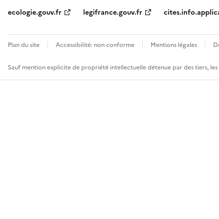
ecologie.gouv.fr
legifrance.gouv.fr
cites.info.applic
Plan du site
Accessibilité: non conforme
Mentions légales
D
Sauf mention explicite de propriété intellectuelle détenue par des tiers, le